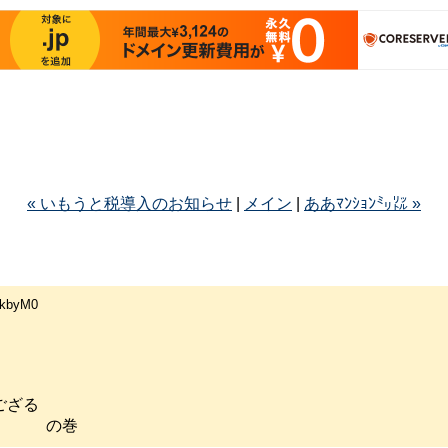
« いもうと税導入のお知らせ
|
メイン
|
ああﾏﾝｼｮﾝ㍉㍑ »
kbyM0
ござる
巻