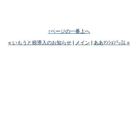
↑ページの一番上へ
« いもうと税導入のお知らせ
|
メイン
|
ああﾏﾝｼｮﾝ㍉㍑ »