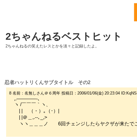
2ちゃんねるベストヒット
2ちゃんねるの笑えたレスとかを淡々と記録したよ。
忍者ハットリくんサブタイトル その2
8 名前：名無しさん＠６周年 投稿日：2006/01/06(金) 20:23:04 ID:KqNS
,.――――-､
ヽ /￣￣￣｀ヽ、
| | （・）｡（･）|
| |＠＿,.--､_,>
ヽヽ＿＿＿ノ 6回チェンジしたらヤクザが来たで
の