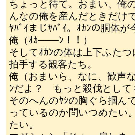
ちょっと待て。おまい、俺の
んなの俺を産んだときだけで
ﾔﾊﾞｲまじﾔﾊﾞｲ。ｵｶﾝの
俺（ｵｶ───ﾝ！！）
そしてｵｶﾝの体は上下ふた
拍手する観客たち。
俺（おまいら、なに、歓声な
ﾝだよ？ もっと殺伐として
そのへんのﾔｼの胸ぐら掴ん
っているのか問いつめたい
たい。