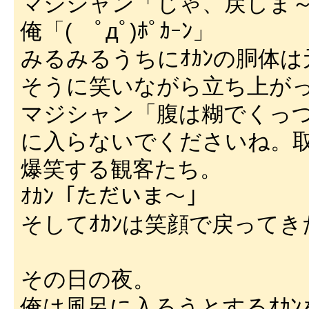
マジシャン「じゃ、戻しま
俺「( ﾟдﾟ)ﾎﾟｶｰﾝ」
みるみるうちにｵｶﾝの胴体
そうに笑いながら立ち上が
マジシャン「腹は糊でくっ
に入らないでくださいね。
爆笑する観客たち。
ｵｶﾝ「ただいま～」
そしてｵｶﾝは笑顔で戻ってき
その日の夜。
俺は風呂に入ろうとするｵｶ