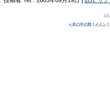
投稿者 Yet : 2005年09月19日 |
2ch: 
↑
« 井の中の蛙
|
メイン
|