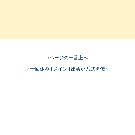
↑ページの一番上へ
« 一回休み
|
メイン
|
出会い系武勇伝 »