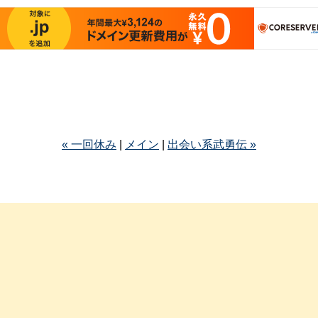
« 一回休み
|
メイン
|
出会い系武勇伝 »