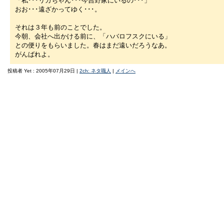
「私･･･リカちゃん･･･今吉野家にいるの･･･」
おお･･･遠ざかってゆく･･･。
それは３年も前のことでした。
今朝、会社へ出かける前に、「ハバロフスクにいる」
との便りをもらいました。春はまだ遠いだろうなあ。
がんばれよ。
投稿者 Yet : 2005年07月29日 |
2ch: ネタ職人
|
メインへ