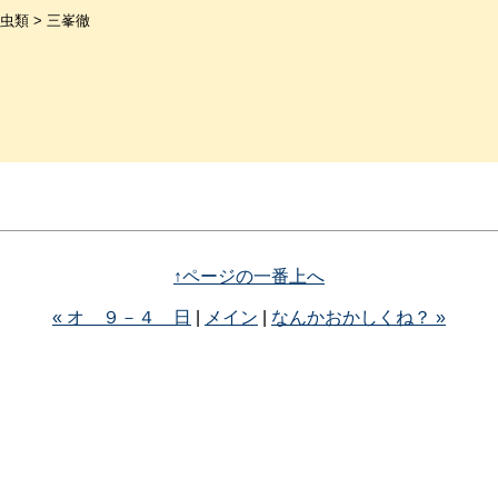
虫類 > 三峯徹
↑ページの一番上へ
« オ ９－４ 日
|
メイン
|
なんかおかしくね？ »