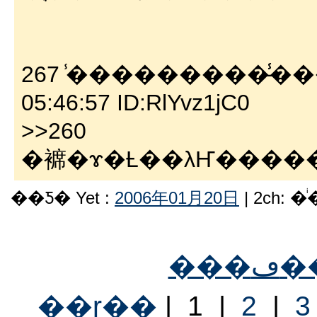
267 ̾���������̵̾���
05:46:57 ID:RlYvz1jC0
>>260
��Ƽ� Yet :
2006年01月20日
| 2ch: 
��ɽ��
| 1 |
2
|