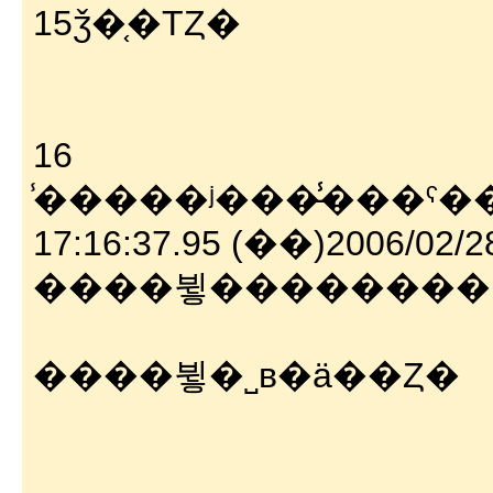
15ǯ�֤�ΤȤ�
16
̾�����ʲ���̵̾���ˤ����ޤ���VIP�����
����뷯��������
����뷯�˽в�ä��Ȥ�