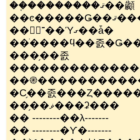
��֤��������ޤ��顪
��ͼ�
��־َܺ��Ύގ��ǡ�
��ֺ����ϥ��졼�Ǥ
���֥��졼
�������������
��֎����������
�С֥��졼���Ȥ�����
��֥��ޥ���ʡ���
�� --------��λ-------
�� --------�Ƴ�-------