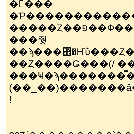
�򤭤���
�Ƥ������������
���줫
��ϡ���⵮�Ҥΰ���Ȥ��ƻ��ȳ���ȯŸ�
��Ȥ����Ǥ���(/ �
���Ҹ�ϡ�������̿
(��_��)�������â
!