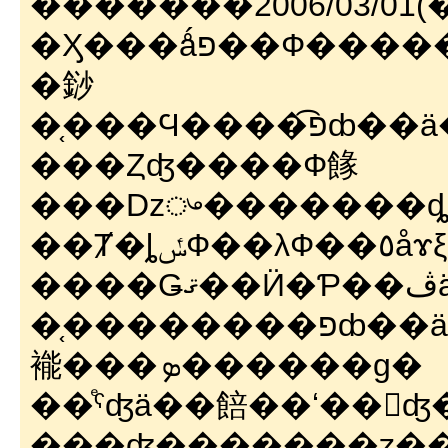
�������2006/03/01(��)
�Ӽ���ǻפ��
�䤬
�֤���Ϥ
���Ȥʤ����Ф餯
��
�֤��������פȸ��ä�������Фơ��ʸ�ϲ�����̵���ä��
褦���ܤ������ɡ�
��ͤˤʤä��餢��ʻ��򤷤
���ʤ�������ȥ�