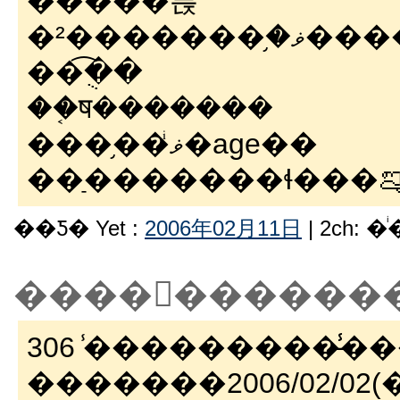
�����륹
����²
��ֻ�͡�
��֤ष�������
���֥��ޥͥ�age��
��Ƽ� Yet :
2006年02月11日
| 2ch: 
306 ̾���������̵̾�
�������2006/02/02(��) 