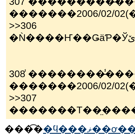
307 ̾���������̵̾�
�������2006/02/02(��)
>>306
308 ̾���������̵̾�
�������2006/02/02(��)
>>307
�������Τ��̤���
���͡�