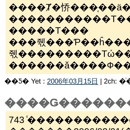
����Ⱦ�㤭���֤��ä
�����������Τ��Ⱦ�͎ގ����֤β�ã��ߤ
�����Τ���
���줷���Ƥ��ĥ��
��Ƽ� Yet :
2006年03月15日
| 2ch: 
����Ǥ������
743 ̾�����������ʤ