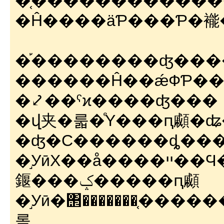
�֤�������ͤ����
���ʤ��������ޡ��׻פ鷺
������Ĥ��ǽФƤ��ޤä�ĩȯ��ʸ�
�⤦��ˤϰ����ʤ���
�վ夹�룳�ͤΥ���ԥ顣�
�ʤ�С������ȡ���
�֣УӣХ��å����ײ��Ϥ������������̤Υʥ��դ���ä�����ԥ��ȷ���˽����á�����ࡣ���
䤷���ݤ�����ԥ顣
�֣Уӣ�΢�������֤������򡢰�
롣