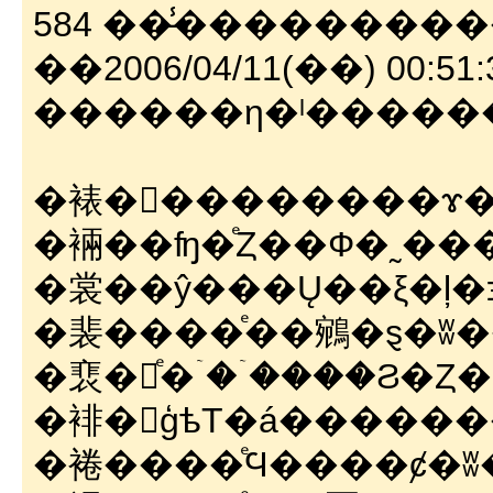
584 ��̵̾�������
��2006/04/11(��) 00:51:
������η�ˡ�����
�裱�򡡤��������ɤ
�裳��ŷ���Ų��ξ�ļ
�裵�򡡿ͤ�ۤ��ۤ���Ϩ�
�裶�򡡣ģѣΤ�á�����
�裷����ͤϤ����ȼ�ʬ�