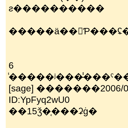
ƨ����������
�����ä��򤷤Ƥ���ʢ
6
̾�����ʲ���̵̾���ˤ����ޤ���VIP�����
[sage] �������2006/02/
ID:YpFyq2wU0
��15ǯ�֤���ʡġ�