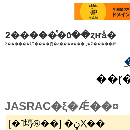
2�����ͤ�٥��ȥҥå�
2�����ͤ�ξФ����쥹�Ȥ���ø���ȵ�Ͽ�����衣
��ɽ�
JASRAC�ξ�Ǽ��¤
[�˥塼®��] �ڼҲ��