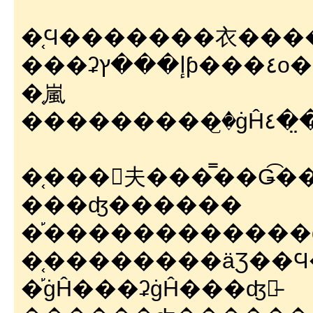
�֤Ϥ�������衣���
��
�֤嵐
���
�֤���󡢾夫���̿��Ǥ͡��ܤ������ܤ˵���ʤ��
���ʤ������
�֡������������
�֡ġĤ���ʡġĤ���ʤ櫓̵