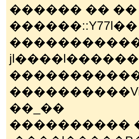
������ �� �� 
������::Y77l�� 
�������������
jl����l������
����������
����������Vi�
��_��
���������� ��