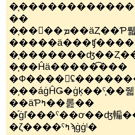
�֤��������������夬ɬ�פʤ��ʹ
��
�֤��󤿤��ܡ��äȤ��Ƥ뤫��衪
�����ä���ʧ���
�֤�������ʤ��Ȥ�
�֤��Ĥä�����͡���
�Ф����󡪡ʢ������
�֤��áġĤǤ�ġķ��ˤ֤��줿�äơ��ܤ
��äƤߤ��롪��
�֡ġľ���ˤ��ơ��ʤ䡢
�ζ����ˤߤϡġġˡ�