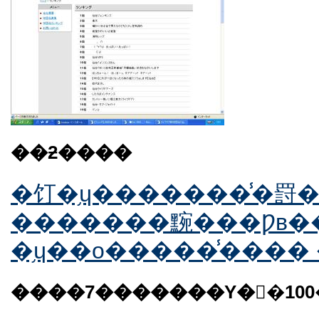
��ƻ����
�������黦���Ƿв�
�֥ɥ��ο�����̾���� �
����7�������Υ�󥭥�10