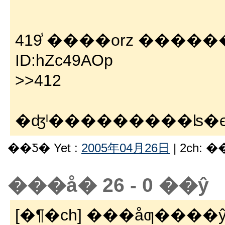
419 ̾����orz �������2
ID:hZc49AOp
>>412
�ʤˡ���������ʪ�
��Ƽ� Yet :
2005年04月26日
| 2ch: 
���å� 26 - 0 ��ŷ
[�¶�ch] ���åƣ���