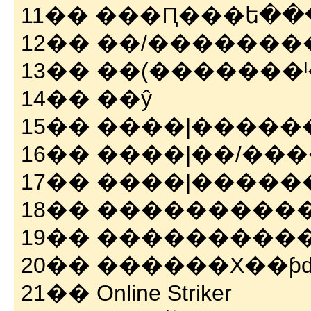
11�� ���Ԥ���ե�
12�� ��/��������
13�� ��(�������
14�� ��ŷ
15�� ����|�����
16�� ����|��/����
17�� ����|����
18�� ����������
19�� ���������
20�� ������Х��ƥ
21�� Online Striker