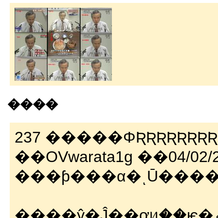
����
237 �����ΦƦƦƦƦƦƦƦƦƦ�( �ߧՎ�
��OVwarata1g ��04/02/27
���ƥ���α�ͺŪ���