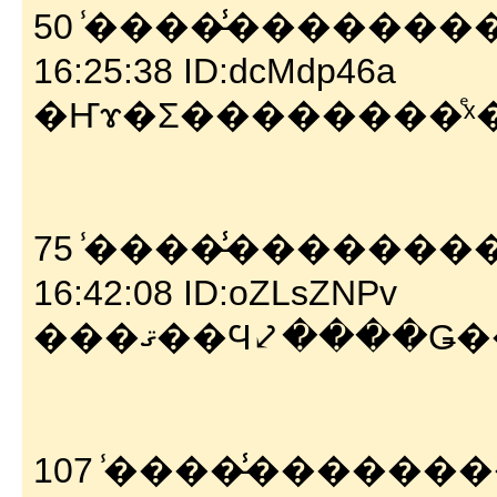
50 ̾����̵̾�������
16:25:38 ID:dcMdp46a
�Ҥɤ�Σ��������ͤ
75 ̾����̵̾�������
16:42:08 ID:oZLsZNPv
���ޤ��Ϥ⤦����Ǥ
107 ̾����̵̾������