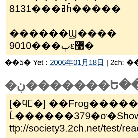
8131���ߥĥ�����
������Ϣ����
9010���ٻε޹�
��Ƽ� Yet :
2006年01月18日
| 2ch: 
�ڹ�������Ե
[�ϥ󥰥�] ��Frog���
Ĺ������379�ơ�Show
ttp://society3.2ch.net/test/r