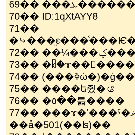
69�� ���ܥ���
70�� ID:1qXtAYY8
71��
72�� 
73�� �ᥤ�ɤ��󤷤���
74�� (���
75�� ����ե쥤�ࡪ
76�� �٥��륿����
77�� ���ɤ�ʼ���ˤ�ޥ��쥹���륹
��å�501(��ʪ)��