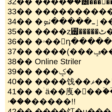
32�� ����ۡ��꡼���󥸥�
33�� ���������
34�� �ܤ
35
36�� �ۥꤨ��󡡤դ�
37��
38�� Online Striler
39�� ���ݤ�
40�� �
41�� �ۤä��㡼�󡪡��ۡ��ۡ��á��
���ۥ�����!!
42�� ����饤�֥ɥ��