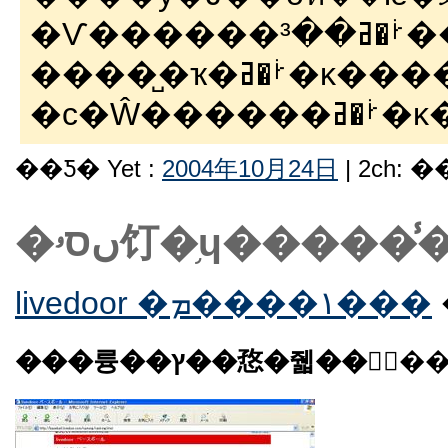
�Ѵ�������³
�����̺ҡ�ࡼ�ߥ�κ
�ϲ�Ŵ��
��Ƽ� Yet :
2004年10月24日
| 2ch: 
livedoor �١����ܡ���
���륭��ץ��㤵�줿��󥭥󥰲