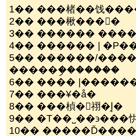
1�� ���楮��饯���
2�� ���楸���󥭥�
3�� ������ ���
4�� ������ | �Ρ
5�� ������/���
�����ި�������
6�� ���� |������
7�� ���¥�å�
8�� ���楨�󥸥祤�إ֥�
9�� �Τ��˽��϶��
10�� �����Ď���