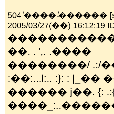
504 ̾���� ̵̾������ 
2005/03/27(��) 16:12:19 
������������/ 1
��. . ',. .����
��������/ .:/����
:��:...l:.. :}: : |_�� 
������ j��. {: .:{
����_:..�����