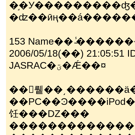
�֣�У���������ʤ�
153 Name�� ̵̾������
2006/05/18(��) 21:05:51 ID:
JASRAC�ؾ�Ǽ��¤
��󥿥뤹��͵������ä
��PC��Ͽ����iPod
饪���Ǳ���
�������������