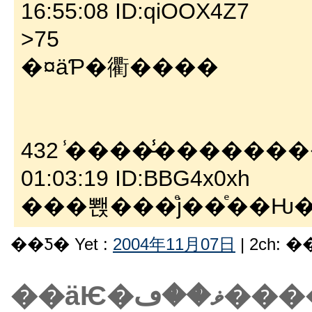
16:55:08 ID:qiOOX4Z7
>75
�¤äƤ�衢����
432 ̾����̵̾������
01:03:19 ID:BBG4x0xh
��Ƽ� Yet :
2004年11月07日
| 2ch: 
��äѤ�ڡ