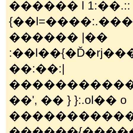
������ l 1:��.::
{��l=����:.���
������ |��
:��l��{�Ď�rj���
��:��:|
�����������
��', �� } }:.ol�� o
�����������
������{�����