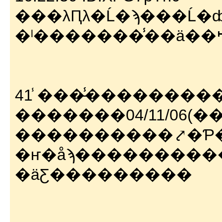
���λԤλ�Ĺ�ϡ���Ĺ�
41 ̾����̵̾�������
�������04/11/06(��) 1
����������⤤�Ƥ
�ҥ�åϡ����������
�äƸ���������