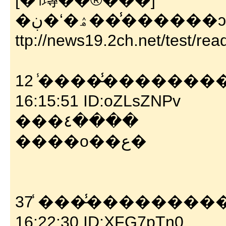
[�˥塼��®���]
ttp://news19.2ch.net/test/re
12 ̾����̵̾�������
16:15:51 ID:oZLsZNPv
���٤����
����о��ع�
37 ̾����̵̾�������
16:22:30 ID:XFG7pTn0