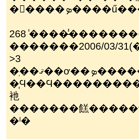
�񸫤����ܤ�
268 ̾����̵̾�������
�������2006/03/31(��)
>3
�֤Ϥ��Ϥ���������
衪
�������餻�����
�ˡ�