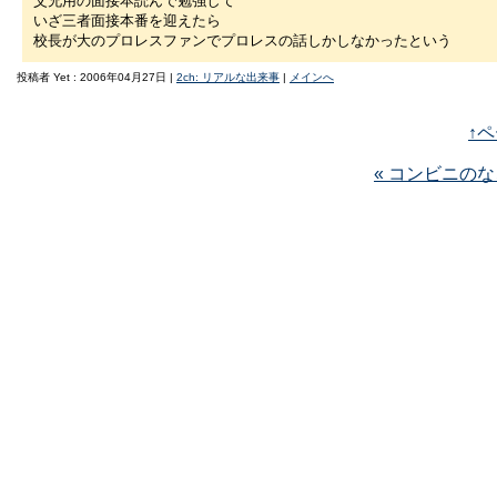
父兄用の面接本読んで勉強して
いざ三者面接本番を迎えたら
校長が大のプロレスファンでプロレスの話しかしなかったという
投稿者 Yet : 2006年04月27日 |
2ch: リアルな出来事
|
メインへ
↑
« コンビニの