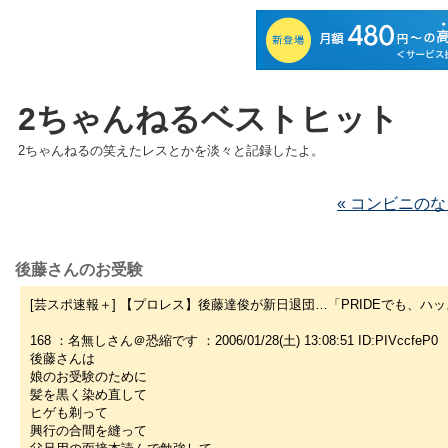
2ちゃんねるベストヒット
2ちゃんねるの笑えたレスとかを淡々と記録したよ。
« コンビニの
後藤さんのお受験
[芸スポ速報＋] 【プロレス】後藤達俊が新日退団…「PRIDEでも、ハ
168 ：名無しさん＠恐縮です ：2006/01/28(土) 13:08:51 ID:PIVccfeP0
後藤さんは
娘のお受験のために
髪を黒く染め直して
ヒゲも剃って
興行の合間を縫って