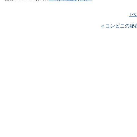
↑
« コンビニの秘