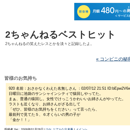
2ちゃんねるベストヒット
2ちゃんねるの笑えたレスとかを淡々と記録したよ。
« コンビニの秘
皆様のお気持ち
920 名前：おさかなくわえた名無しさん ：02/07/12 21:51 ID:bEpw2V6
日曜日に池袋のサンシャインシティで猿回しやってた。
まぁ、普通の猿回し。女性でけっこうかわいいお姉さんがやってた。
ラストも近くなり、お姉さんがざる出して
「ぜひ、皆様のお気持ちをください」って言ったら、
最前列で見てた５、６才くらいの男の子が
「金か！！」
投稿者 Yet : 2006年01月26日 |
2ch: リアルな出来事
|
メインへ