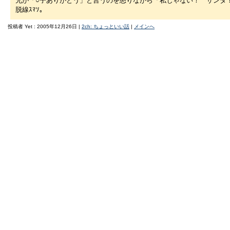
兄が「○子ありがとう」と言うのを怒りながら「私じゃない！ サンタ
脱線ｽﾏｿ。
投稿者 Yet : 2005年12月26日 |
2ch: ちょっといい話
|
メインへ