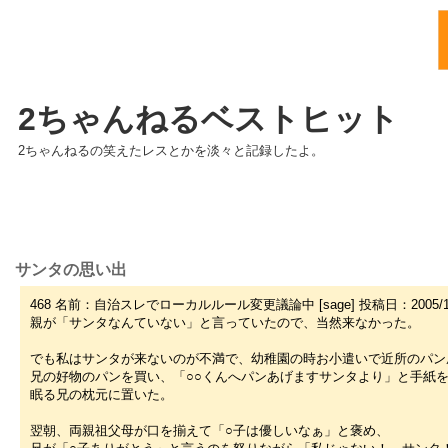
2ちゃんねるベストヒット
2ちゃんねるの笑えたレスとかを淡々と記録したよ。
サンタの思い出
468 名前：自治スレでローカルルール変更議論中 [sage] 投稿日：2005/12/08(木)
親が「サンタなんていない」と言っていたので、当然来なかった。
でも私はサンタが来ないのが不満で、幼稚園の時お小遣いで近所のパン
兄の好物のパンを買い、「○○くんへパンあげますサンタより」と手紙
眠る兄の枕元に置いた。
翌朝、両親祖父母が口を揃えて「○子は優しいなぁ」と褒め、