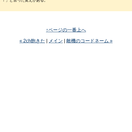
！！」と言った覚えがある。
↑ページの一番上へ
« 2ch飽きた
|
メイン
|
敵機のコードネーム »