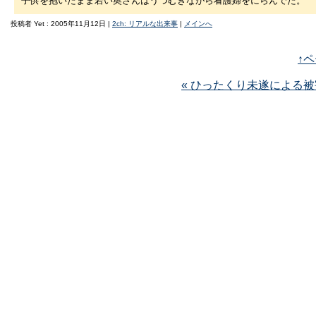
子供を抱いたまま若い奥さんはうつむきながら看護婦をにらんでた。
投稿者 Yet : 2005年11月12日 |
2ch: リアルな出来事
|
メインへ
↑
« ひったくり未遂による被