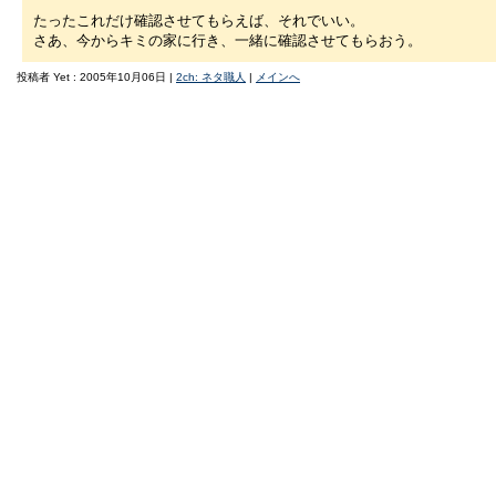
たったこれだけ確認させてもらえば、それでいい。
さあ、今からキミの家に行き、一緒に確認させてもらおう。
投稿者 Yet : 2005年10月06日 |
2ch: ネタ職人
|
メインへ