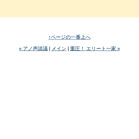
↑ページの一番上へ
« アノ声談議
|
メイン
|
重圧！ エリート一家 »