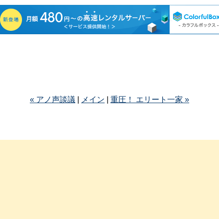
« アノ声談議
|
メイン
|
重圧！ エリート一家 »
。