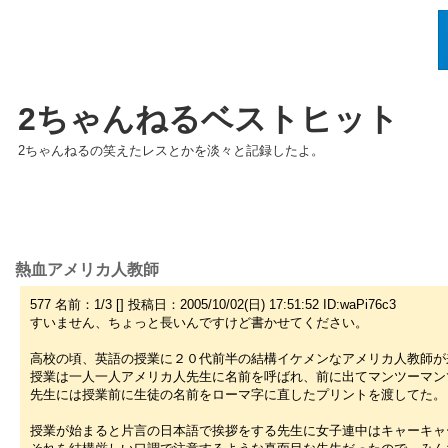
2ちゃんねるベストヒット
2ちゃんねるの笑えたレスとかを淡々と記録したよ。
熱血アメリカ人教師
577 名前：1/3 [] 投稿日：2005/10/02(日) 17:51:52 ID:waPi76c3
すいません、ちょっと長いんですけど書かせてください。
高校の頃、英語の授業に２０代前半の結構イケメンなアメリカ人教師が
授業は一人一人アメリカ人先生に名前を呼ばれ、前に出てマンツーマン
先生には授業前に生徒の名前をローマ字に直したプリントを渡してた。
授業が始まると片言の日本語で挨拶をする先生に女子連中はキャーキャ