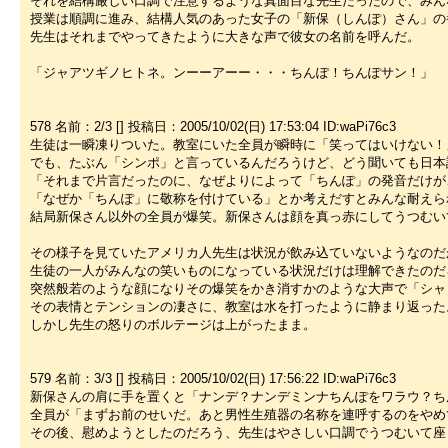
それを結構厳しい口調で注意するような真面目な先生だったので、みん
授業は順調に進み、結構人気のあった女子の「新保（しんぽ）さん」の
先生はそれまでやってきたように大きな声で彼女の名前を呼んだ。
「ジャアツギノヒトネ。ンーーアーー・・・ちんぽ！ちんぽサン！」
578 名前：2/3 [] 投稿日：2005/10/02(日) 17:53:04 ID:waPi76c3
生徒は一瞬凍りついた。教室にいた全員が瞬時に「笑ってはいけない！
でも、たぶん「シンポ」と言っているんだろうけど、どう聞いても日本
「それまで片言だったのに、なぜよりによって「ちんぽ」の発音だけが
「なぜか「ちんぽ」に敬称を付けている」とか考えだすとみんな耐えら
結局新保さん以外の全員が爆笑。新保さんは顔を真っ赤にしてうつむい
その様子を見ていたアメリカ人先生は状況が飲み込ていないようなのだ
生徒の一人がみんなの笑いものになっている状況だけは理解できたのだ
突然般若のような顔になりその爆笑をかき消すかのような大声で「シャ
その表情とテンションの凄さに、教室は水を打ったように静まり返った
しかし先生の怒りのボルテージは上がったまま。
579 名前：3/3 [] 投稿日：2005/10/02(日) 17:56:22 ID:waPi76c3
新保さんの肩に手を置くと「ナンデ？ナンデミンナちんぽをワラウ？ち
全員が「まずお前のせいだ。あと男性生殖器の名称を連呼するのをやめ
その後、慰めようとしたのだろう、先生はやさしい口調でうつむいて座