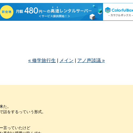
« 修学旅行生
|
メイン
|
アノ声談議 »
来た。
で話をするっていう形式。
ー言っていたけど