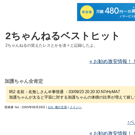
2ちゃんねるベストヒット
2ちゃんねるの笑えたレスとかを淡々と記録したよ。
« お勧め激安情報！
加護ちゃん全肯定
852 名前：名無しさん＠事情通 ：03/09/23 20:20 ID:N7rHzMA7
加護ちゃんが太ると宇宙に対する加護ちゃんの体積の比率が増えて嬉し
投稿者 Yet : 2005年08月29日 |
2ch: 俺の主張
|
メインへ
↑
« お勧め激安情報！