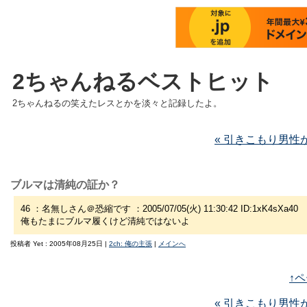
2ちゃんねるベストヒット
2ちゃんねるの笑えたレスとかを淡々と記録したよ。
« 引きこもり男性
ブルマは清純の証か？
46 ：名無しさん＠恐縮です ：2005/07/05(火) 11:30:42 ID:1xK4sXa40
俺もたまにブルマ履くけど清純ではないよ
投稿者 Yet : 2005年08月25日 |
2ch: 俺の主張
|
メインへ
↑
« 引きこもり男性