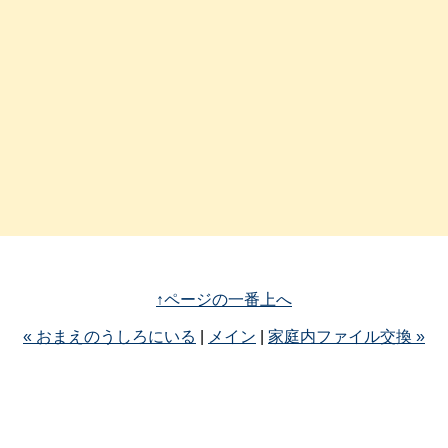
↑ページの一番上へ
« おまえのうしろにいる
|
メイン
|
家庭内ファイル交換 »