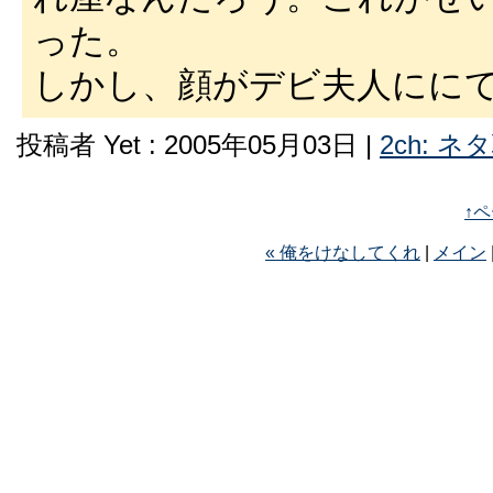
った。
しかし、顔がデビ夫人にに
投稿者 Yet : 2005年05月03日 |
2ch: ネ
↑
« 俺をけなしてくれ
|
メイン