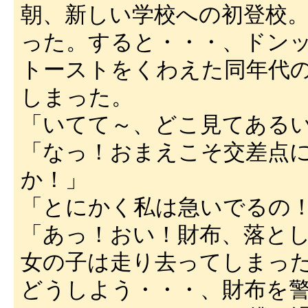
朝、新しい学校への初登校
った。すると・・・、ドン
トーストをくわえた同年代
しまった。
「いてて～、どこ見てある
「なっ！おまえこそ交差点
か！」
「とにかく私は急いでるの
「あっ！おい！財布、落と
女の子は走り去ってしまっ
どうしよう・・・、財布を