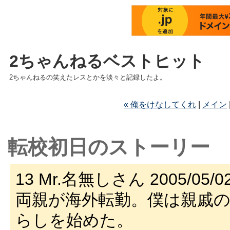
2ちゃんねるベストヒット
2ちゃんねるの笑えたレスとかを淡々と記録したよ。
« 俺をけなしてくれ
|
メイン
転校初日のストーリー
13 Mr.名無しさん 2005/05/02(
両親が海外転勤。僕は親戚
らしを始めた。