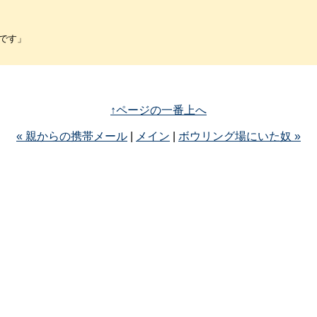
です」
↑ページの一番上へ
« 親からの携帯メール
|
メイン
|
ボウリング場にいた奴 »