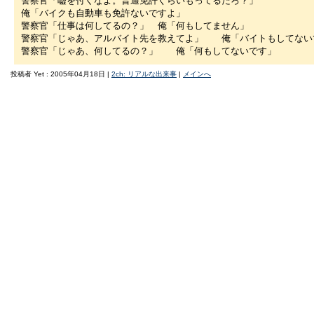
警察官「嘘を付くなよ。普通免許ぐらいもってるだろ？」
俺「バイクも自動車も免許ないですよ」
警察官「仕事は何してるの？」 俺「何もしてません」
警察官「じゃあ、アルバイト先を教えてよ」 俺「バイトもしてない
警察官「じゃあ、何してるの？」 俺「何もしてないです」
投稿者 Yet : 2005年04月18日 |
2ch: リアルな出来事
|
メインへ