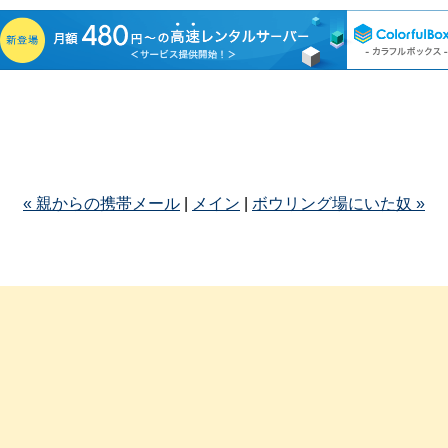
« 親からの携帯メール
|
メイン
|
ボウリング場にいた奴 »