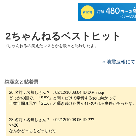
2ちゃんねるベストヒット
2ちゃんねるの笑えたレスとかを淡々と記録したよ。
« 地震速報にて
純潔女と粘着男
26 名前：名無しさん？ ：02/12/10 08:04 ID:tXPnnoqr
どっかの国で、「SEX」と聞くだけで卒倒する女に向かって
十数年間耳元で「SEX」と囁き続けた男がﾀｲｰﾎされる事件があったな
28 名前：名無しさん？ ：02/12/10 08:06 ID:???
>>26
なんかどっちもどっちだな