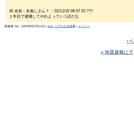
30 名前：名無しさん？ ：02/12/10 08:07 ID:???
１年目で逮捕してやれよっていう話だな
投稿者 Yet : 2005年02月21日 |
2ch: リアルな出来事
|
メインへ
↑
« 地震速報にて