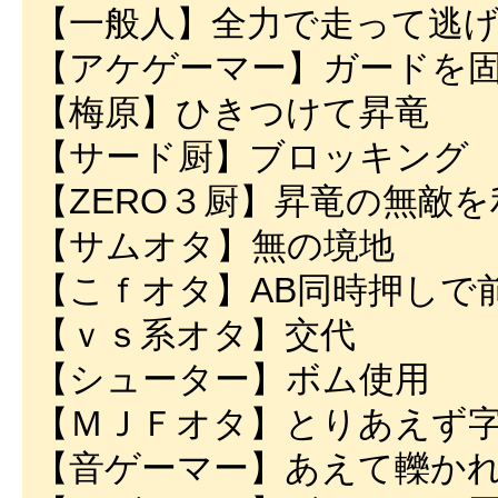
【一般人】全力で走って逃
【アケゲーマー】ガードを
【梅原】ひきつけて昇竜
【サード厨】ブロッキング
【ZERO３厨】昇竜の無敵
【サムオタ】無の境地
【こｆオタ】AB同時押しで
【ｖｓ系オタ】交代
【シューター】ボム使用
【ＭＪＦオタ】とりあえず
【音ゲーマー】あえて轢か