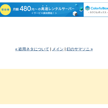
« 盗用ネタについて
|
メイン
|
幻のサマソニ »