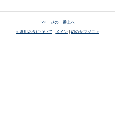
↑ページの一番上へ
« 盗用ネタについて
|
メイン
|
幻のサマソニ »