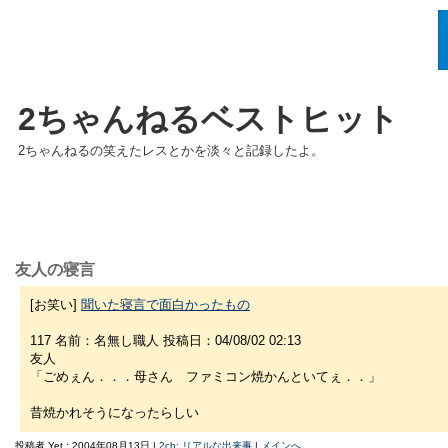
2ちゃんねるベストヒット
2ちゃんねるの笑えたレスとかを淡々と記録したよ。
友人の寝言
[お笑い]
聞いた寝言で面白かったもの
117 名前：名無し職人 投稿日：04/08/02 02:13
友人
「ごめぇん．．．母さん ファミコン焼かんといてぇ．．」
昔焼かれそうになったらしい
投稿者 Yet : 2004年08月13日 |
2ch: リアルな出来事
|
メインへ