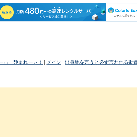
れーぃ！静まれーぃ！
|
メイン
|
出身地を言うと必ず言われる勘違