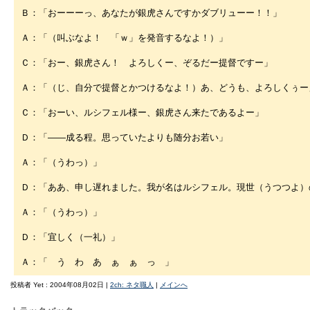
Ｂ：「おーーーっ、あなたが銀虎さんですかダブリューー！！」
Ａ：「（叫ぶなよ！ 「ｗ」を発音するなよ！）」
Ｃ：「おー、銀虎さん！ よろしくー、ぞるだー提督ですー」
Ａ：「（じ、自分で提督とかつけるなよ！）あ、どうも、よろしくぅー
Ｃ：「おーい、ルシフェル様ー、銀虎さん来たであるよー」
Ｄ：「――成る程。思っていたよりも随分お若い」
Ａ：「（うわっ）」
Ｄ：「ああ、申し遅れました。我が名はルシフェル。現世（うつつよ）
Ａ：「（うわっ）」
Ｄ：「宜しく（一礼）」
Ａ：「 う わ あ ぁ ぁ っ 」
投稿者 Yet : 2004年08月02日 |
2ch: ネタ職人
|
メインへ