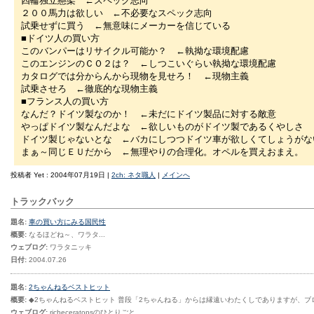
四輪独立懸架 ←スペック志向
２００馬力は欲しい ←不必要なスペック志向
試乗せずに買う ←無意味にメーカーを信じている
■ドイツ人の買い方
このバンパーはリサイクル可能か？ ←執拗な環境配慮
このエンジンのＣＯ２は？ ←しつこいぐらい執拗な環境配慮
カタログでは分からんから現物を見せろ！ ←現物主義
試乗させろ ←徹底的な現物主義
■フランス人の買い方
なんだ？ドイツ製なのか！ ←未だにドイツ製品に対する敵意
やっぱドイツ製なんだよな ←欲しいものがドイツ製であるくやしさ
ドイツ製じゃないとな ←バカにしつつドイツ車が欲しくてしょうがな
まぁ～同じＥＵだから ←無理やりの合理化。オペルを買えおまえ。
投稿者 Yet : 2004年07月19日 |
2ch: ネタ職人
|
メインへ
トラックバック
題名:
車の買い方にみる国民性
概要:
なるほどね～、ワラタ...
ウェブログ:
ワラタニッキ
日付:
2004.07.26
題名:
2ちゃんねるベストヒット
概要:
◆2ちゃんねるベストヒット 普段「2ちゃんねる」からは縁遠いわたくしでありますが、ブ
ウェブログ:
richeceratopsのひとりごと