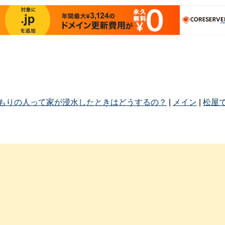
こもりの人って家が浸水したときはどうするの？
|
メイン
|
松屋で