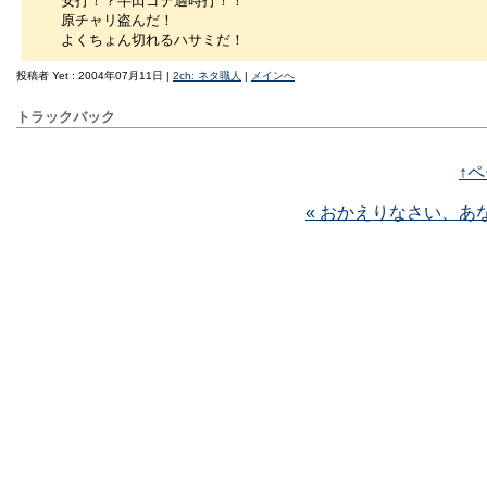
安打！？半田ゴテ適時打！！
原チャリ盗んだ！
よくちょん切れるハサミだ！
投稿者 Yet : 2004年07月11日 |
2ch: ネタ職人
|
メインへ
トラックバック
↑
« おかえりなさい、あ